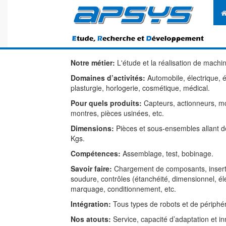
Notre métier:
L'étude et la réalisation de machi
Domaines d’activités:
Automobile, électrique, 
plasturgie, horlogerie, cosmétique, médical.
Pour quels produits:
Capteurs, actionneurs, mot
montres, pièces usinées, etc.
Dimensions:
Pièces et sous-ensembles allant de
Kgs.
Compétences:
Assemblage, test, bobinage.
Savoir faire:
Chargement de composants, inserti
soudure, contrôles (étanchéité, dimensionnel, éle
marquage, conditionnement, etc.
Intégration:
Tous types de robots et de périphér
Nos atouts:
Service, capacité d’adaptation et in